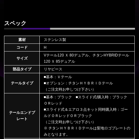
スペック
素材
ステンレス製
コード
H
Vテール120 Ｘ 80デュアル、チタンHYBRIDテール
サイズ
120 Ｘ 85デュアル
部品タイプ
リヤピース
■基本：Ｖテール
テールタイプ
■オプション：チタンＨＹＢＲＩＤテール
（ご注文時お申しつけ下さい）
■基本：ブラック ■スライド式/購入時：ブラック
ＯＲレッド
■スライド式＆エアロ３点キット同時購入時：ゴー
テールエンドプ
ルドＯＲレッドＯＲブラック
レート
（ご注文時お申しつけ下さい）
※ チタンＨＹＢＲＩＤテールは梨地ロゴプレートの
みとなります。