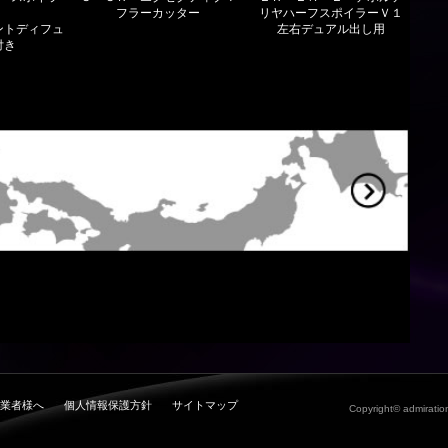
フラーカッター
リヤハーフスポイラーＶ１
ントディフュ
左右デュアル出し用
付き
業者様へ
個人情報保護方針
サイトマップ
Copyright© admiration