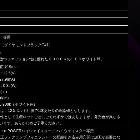
ー専用
済〈ダイヤモンドブラックG41〉
〉
放つファッション性に優れた６９００ＫのＬＥＤホワイト球。
直径19mm
2.5(V)
.9(mA)
0.35(W)
cd)
(lm)
,900k（ホワイト色）
値は、12.5ボルト計測で1球あたりの理論値となります。
の特性として生産ロットごとにごくわずかではありますが、発光色が異なる
います。あらかじめご了承ください。
ド：e-POWERハイウェイスター／ ハイウェイスター専用
純正フォグランプフィニッシャーの配線引き込み用穴開け加工が必要にな