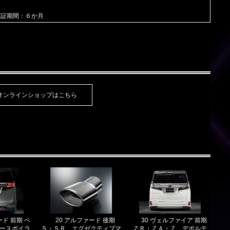
保証期間：６か月
オンラインショップはこちら
ード 前期 ベ
20 アルファード 後期
30 ヴェルファイア 前期
パースポイラ
Ｓ・ＳＲ エグゼクティブマ
ＺＲ・ＺＡ・Ｚ デポルテ