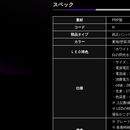
スペック
素材
FRP製
コード
H
部品タイプ
純正バンパ
カラー
素地/塗装
〈ホワイト
ＬＥＤ球色
白の閃光を
・サイズ：
・電源電圧：1
・電流値：27
・消費電力：
・cd値：28(
仕様
・光束：176
・色温度：6
※ 上記数
※ LED
場合がござ
※ グレー
※ 装着時