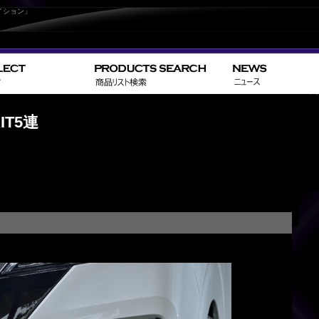
イション」
>
>
HOME
NISSAN
セレナ／
IT5連