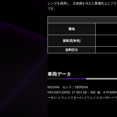
レンズを採用し、立体感を与えた質感向上とフラ
です。
素地
塗装済[単色]
送料区分
車両データ
NISSAN セレナ／SERENA
HFC/GFC/GFNC 27 R01.08～ M/C 後 
ーＧ/ハイウェイスター/ハイウェイスターV/ハイ