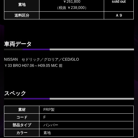
￥261,800
sold out
素地
（税抜 ￥238,000）
送料区分
Ａ９
車両データ
NISSAN セドリック／グロリア／CED/GLO
Ｙ33 BRO H07.06～H09.05 M/C 前
スペック
素材
FRP製
コード
F
部品タイプ
バンパー
カラー
素地