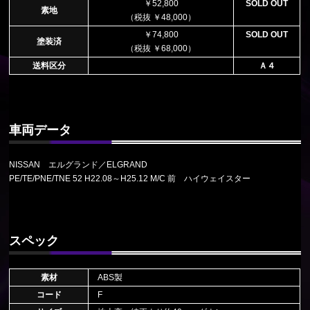
￥52,800
SOLD OUT
素地
（税抜 ￥48,000）
￥74,800
SOLD OUT
塗装済
（税抜 ￥68,000）
送料区分
Ａ４
車両データ
NISSAN エルグランド／ELGRAND
PE/TE/PNE/TNE 52 H22.08～H25.12 M/C 前 ハイウェイスター
スペック
素材
ABS製
コード
F