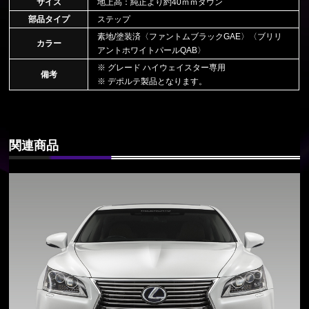
サイズ
地上高：純正より約40ｍｍダウン
部品タイプ
ステップ
素地/塗装済〈ファントムブラックGAE〉〈ブリリ
カラー
アントホワイトパールQAB〉
※ グレード ハイウェイスター専用
備考
※ デポルテ製品となります。
関連商品