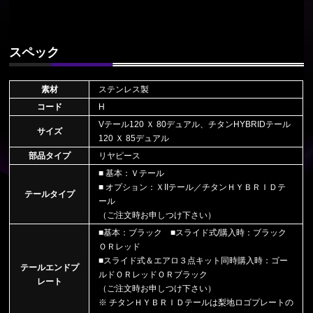
スペック
素材
ステンレス製
コード
H
Vテール120 Ｘ 80デュアル、チタンHYBRIDテール
サイズ
120 Ｘ 85デュアル
部品タイプ
リヤピース
■ 基本：Ｖテール
■ オプション：ＸIIテール／チタンＨＹＢＲＩＤテ
テールタイプ
ール
（ご注文時お申しつけ下さい）
■基本：ブラック ■スライド式/購入時：ブラック
ＯＲレッド
■スライド式＆エアロ３点キット同時購入時：ゴー
テールエンドプ
ルドＯＲレッドＯＲブラック
レート
（ご注文時お申しつけ下さい）
※ チタンＨＹＢＲＩＤテールは梨地ロゴプレートの