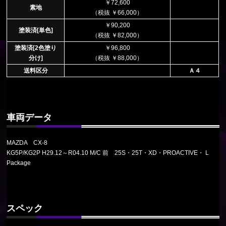
￥72,600
素地
（税抜 ￥66,000）
￥90,200
塗装済[単色]
（税抜 ￥82,000）
塗装済[2色塗り
￥96,800
分け]
（税抜 ￥88,000）
送料区分
Ａ４
車両データ
MAZDA CX-8
KG5P/KG2P H29.12～R04.10 M/C 前 25S・25T・XD・PROACTIVE・ L
Package
スペック