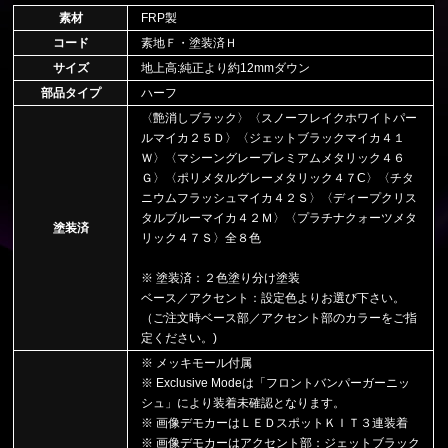
素材
FRP製
コード
素地Ｆ・塗装済Ｈ
サイズ
地上高:純正より約12mmダウン
部品タイプ
ハーフ
〈艶消しブラック〉〈スノーフレイクホワイトパー
ルマイカ２５Ｄ〉〈ジェットブラックマイカ４１
Ｗ〉〈マシーングレープレミアムメタリック４６
Ｇ〉〈ポリメタルグレーメタリック４７C〉〈チタ
ニウムフラッシュマイカ４２Ｓ〉〈ディープクリス
タルブルーマイカ４２Ｍ〉〈プラチナクォーツメタ
塗装済
リック４７Ｓ〉全８色
※ 塗装済：２色塗り分け塗装
ベース／アクセント：設定色よりお選び下さい。
（ご注文時ベース部／アクセント部のカラーをご指
定ください。)
※ メッキモール付属
※ Exclusive Modeは「フロントバンパーガーニッ
シュ」により装着未確認となります。
※ 画像デモカーはＬＥＤスポットＫＩＴ３連装着
※ 画像デモカーはアクセント部：ジェットブラック