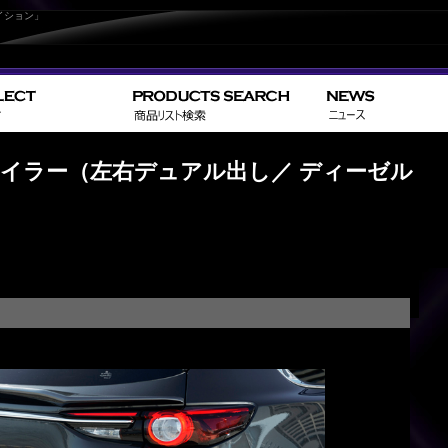
イション」
>
HOME
MAZ
スポイラー（左右デュアル出し／ ディーゼル