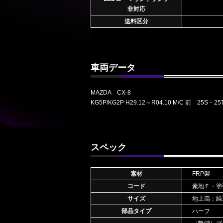
非対応
送料区分
車両データ
MAZDA CX-8
KG5P/KG2P H29.12～R04.10 M/C 前 25S・2
スペック
素材
FRP製
コード
素地Ｆ・塗
サイズ
地上高：純
部品タイプ
ハーフ