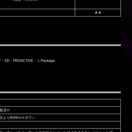
Ａ４
5T・XD・PROACTIVE・ L Package
装済Ｈ
正より約49ｍｍダウン