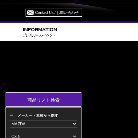
Contact Us / お問い合わせ
>
> KG5P/KG2P H29.12～R04.10 M/C 前
DA
CX-8
商品リスト検索
メーカー・車種から探す