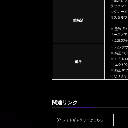
〈艶消しブ
ラックマイ
ルグレーメ
リスタルブ
塗装済
※ 塗装済
ベース／ア
（ご注文時
※ ハンズ
※ 純正バ
※ ＬＥＤ
備考
※ エグゼ
※ 純正マ
になります
関連リンク
フォトギャラリーはこちら