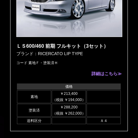
ＬＳ600/460 前期 フルキット（3セット）
ブランド：RICERCATO LIP TYPE
コード 素地Ｆ・塗装済Ｈ
詳細はこちら≫
価格
￥213,400
素地
（税抜 ￥194,000）
￥288,200
塗装済
（税抜 ￥262,000）
送料区分
Ａ４