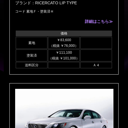
ブランド：RICERCATO LIP TYPE
コード 素地Ｆ・塗装済Ｈ
詳細はこちら≫
価格
￥83,600
素地
（税抜 ￥76,000）
￥111,100
塗装済
（税抜 ￥101,000）
送料区分
Ａ４