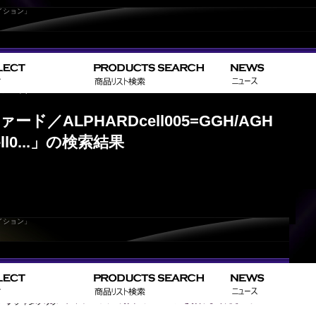
イション」
ァード／ALPHARDcell005=GGH/AGH 30・35/AYH30 H27.01～cell029=RICERC
ファード／ALPHARDcell005=GGH/AGH
cell0...」の検索結果
イション」
か、URLが正しく入力されていない可能性があります。
示される場合は、サイトマップでお求めのページをお探しください。