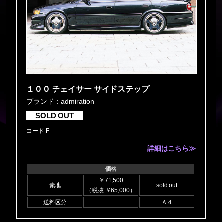
１００ チェイサー サイドステップ
ブランド：admiration
SOLD OUT
コード F
詳細はこちら≫
価格
￥71,500
素地
sold out
（税抜 ￥65,000）
送料区分
Ａ４