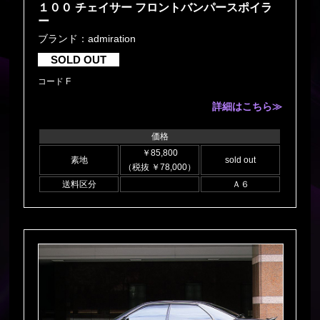
１００ チェイサー フロントバンパースポイラ
ー
ブランド：admiration
SOLD OUT
コード F
詳細はこちら≫
価格
￥85,800
素地
sold out
（税抜 ￥78,000）
送料区分
Ａ６