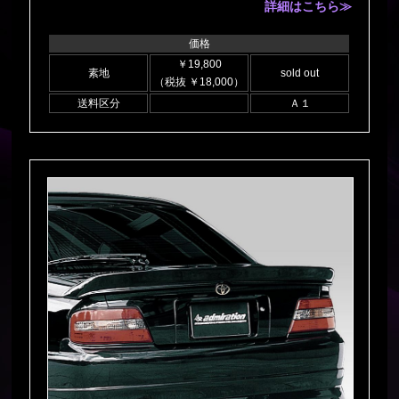
詳細はこちら≫
価格
￥19,800
素地
sold out
（税抜 ￥18,000）
送料区分
Ａ１