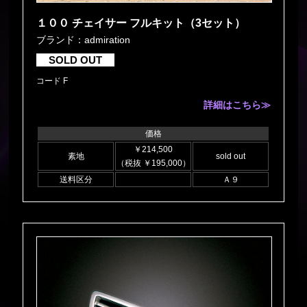
１００ チェイサー フルキット（3セット）
ブランド：admiration
SOLD OUT
コード F
詳細はこちら≫
価格
￥214,500
素地
sold out
（税抜 ￥195,000）
送料区分
Ａ９