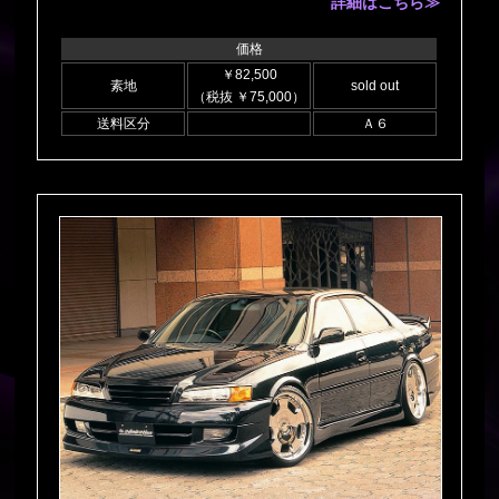
詳細はこちら≫
価格
￥82,500
素地
sold out
（税抜 ￥75,000）
送料区分
Ａ６