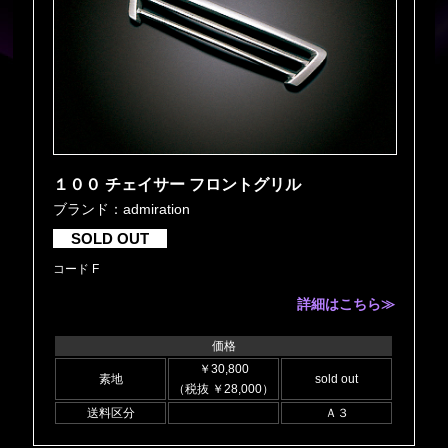
１００ チェイサー フロントグリル
ブランド：admiration
SOLD OUT
コード F
詳細はこちら≫
価格
￥30,800
素地
sold out
（税抜 ￥28,000）
送料区分
Ａ３