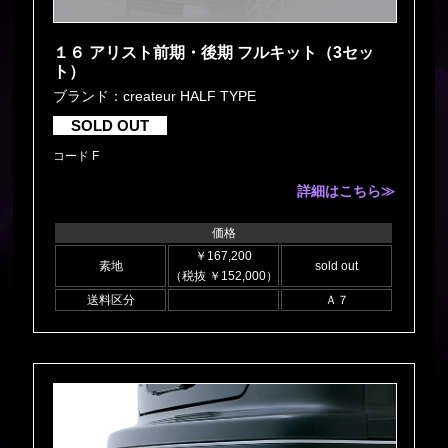
１６ アリスト前期・後期 フルキット（3セッ
ト）
ブランド：createur HALF TYPE
SOLD OUT
コード F
詳細はこちら≫
価格
￥167,200
素地
sold out
（税抜 ￥152,000）
送料区分
Ａ７