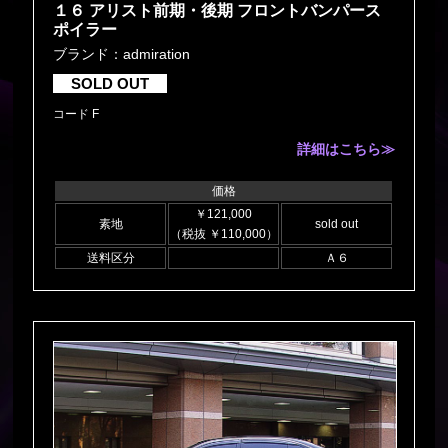
１６ アリスト前期・後期 フロントバンパース
ポイラー
ブランド：admiration
SOLD OUT
コード F
詳細はこちら≫
価格
￥121,000
素地
sold out
（税抜 ￥110,000）
送料区分
Ａ６