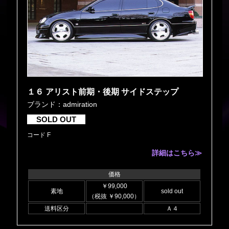
１６ アリスト前期・後期 サイドステップ
ブランド：admiration
SOLD OUT
コード F
詳細はこちら≫
価格
￥99,000
素地
sold out
（税抜 ￥90,000）
送料区分
Ａ４