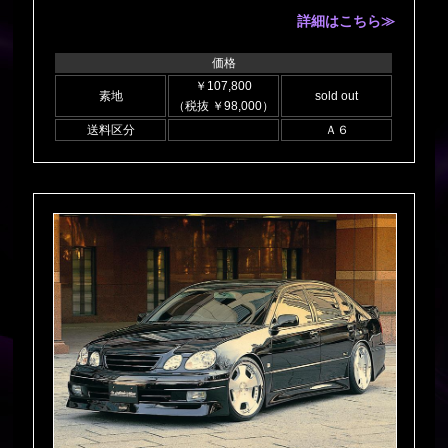
詳細はこちら≫
価格
￥107,800
素地
sold out
（税抜 ￥98,000）
送料区分
Ａ６