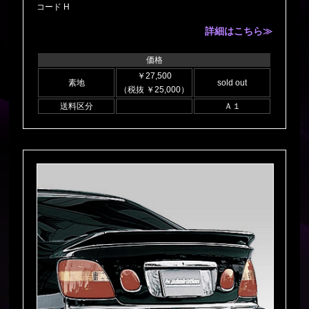
コード H
詳細はこちら≫
価格
￥27,500
素地
sold out
（税抜 ￥25,000）
送料区分
Ａ１