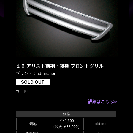
１６ アリスト前期・後期 フロントグリル
ブランド：admiration
SOLD OUT
コード F
詳細はこちら≫
価格
￥41,800
素地
sold out
（税抜 ￥38,000）