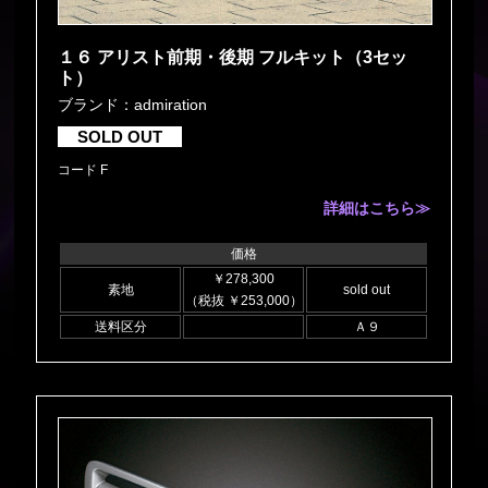
１６ アリスト前期・後期 フルキット（3セッ
ト）
ブランド：admiration
SOLD OUT
コード F
詳細はこちら≫
価格
￥278,300
素地
sold out
（税抜 ￥253,000）
送料区分
Ａ９