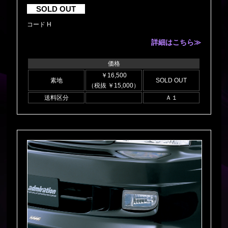
SOLD OUT
コード H
詳細はこちら≫
価格
￥16,500
素地
SOLD OUT
（税抜 ￥15,000）
送料区分
Ａ１