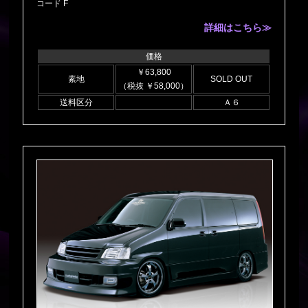
コード F
詳細はこちら≫
価格
￥63,800
素地
SOLD OUT
（税抜 ￥58,000）
送料区分
Ａ６