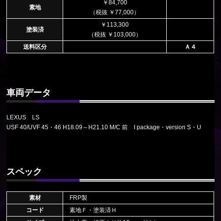
￥84,700
素地
（税抜 ￥77,000）
￥113,300
塗装済
（税抜 ￥103,000）
送料区分
Ａ４
車両データ
LEXUS LS
USF 40/UVF 45・46 H18.09～H21.10 M/C 前 I package・version S・U
スペック
素材
FRP製
コード
素地Ｆ・塗装済Ｈ