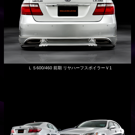
ＬＳ600/460 前期 リヤハーフスポイラーＶ1