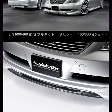
ＬＳ600/460 前期 フルキット （３セット）(460/600h)ショート