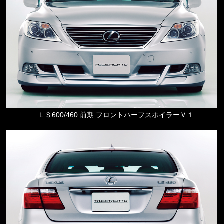
ＬＳ600/460 前期 フロントハーフスポイラーＶ１