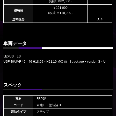
（税抜 ￥82,000）
￥121,000
塗装済
（税抜 ￥110,000）
送料区分
Ａ４
車両データ
LEXUS LS
USF 40/UVF 45・46 H18.09～H21.10 M/C 前 I package・version S・U
スペック
素材
FRP製
コード
素地Ｆ・塗装済Ｈ
部品タイプ
ステップ