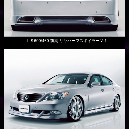
ＬＳ600/460 前期 リヤハーフスポイラーＶ１