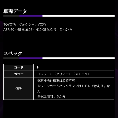
車両データ
TOYOTA ヴォクシー／VOXY
AZR 60・65 H16.08～H19.05 M/C 後 Z・X・V
スペック
コード
H
カラー
〈レッド〉〈クリアー〉〈スモーク〉
※寒冷地仕様車は装着不可
※ウインカー＆バックランプはＬＥＤではありませ
備考
ん。
※保証期間：６か月