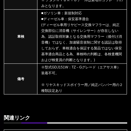
みとなります。
■ガソリン車：新規制対応
■ディーゼル車：保安基準適合
(ディーゼル車用リヤピース交換マフラーは、純正
交換部位に消音機（サイレンサー）が存在しない
車検
為、認証取得対象となる交換用マフラー（後付け消
音機）ではなく、加速騒音規制に関する認証は取得
しておらず、車検適合を保証する製品ではない保安
基準適合商品とる為、車検時の判断は、各検査機関
および検査員の判断となります。)
※型式GDJ151W：TZ－Gグレード（エアサス車）
装着不可。
備考
※ リヤスキッドスポイラー用／純正バンパー用の２
種類設定あり
関連リンク