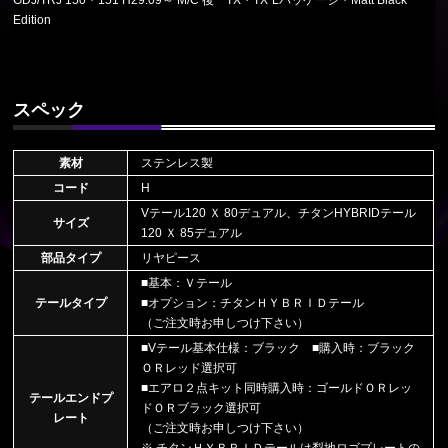
Edition
スペック
素材
ステンレス製
コード
H
Vテール120 Ｘ 80デュアル、チタンHYBRIDテール
サイズ
120 Ｘ 85デュアル
部品タイプ
リヤピース
■基本：Ｖテール
テールタイプ
■オプション：チタンＨＹＢＲＩＤテール
（ご注文時お申しつけ下さい）
■Vテール基本仕様：ブラック ■購入時：ブラック
ＯＲレッド選択可
■エアロ２点キット同時購入時：ゴールドＯＲレッ
テールエンドプ
ドＯＲブラック選択可
レート
（ご注文時お申しつけ下さい）
※ チタンＨＹＢＲＩＤテールは梨地ロゴプレートの