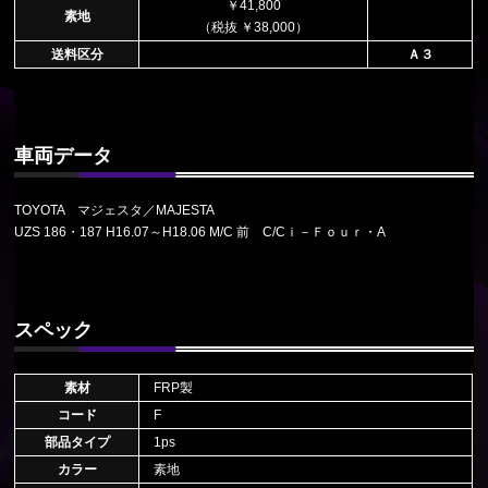
￥41,800
素地
（税抜 ￥38,000）
送料区分
Ａ３
車両データ
TOYOTA マジェスタ／MAJESTA
UZS 186・187 H16.07～H18.06 M/C 前 C/Cｉ－Ｆｏｕｒ・A
スペック
素材
FRP製
コード
F
部品タイプ
1ps
カラー
素地