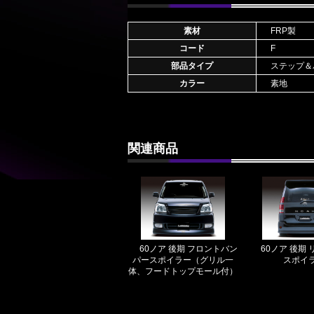
素材
FRP製
コード
F
部品タイプ
ステップ＆
カラー
素地
関連商品
60ノア 後期 フロントバン
60ノア 後期
パースポイラー（グリル一
スポイ
体、フードトップモール付）