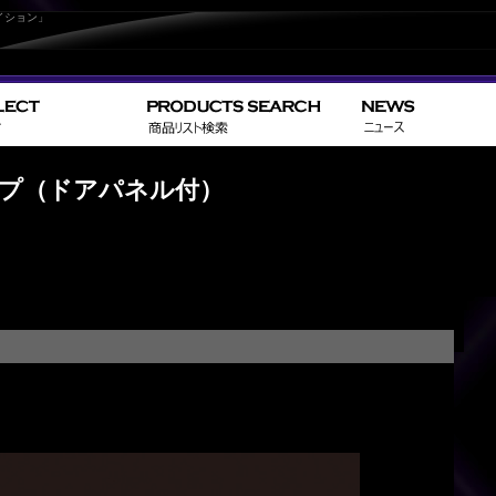
イション」
>
>
HOME
TOYOTA
ノ
ップ（ドアパネル付）