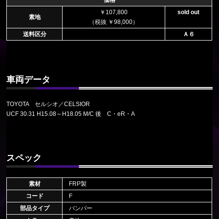
￥107,800
sold out
素地
（税抜 ￥98,000）
送料区分
Ａ６
車両データ
TOYOTA セルシオ／CELSIOR
UCF 30.31 H15.08～H18.05 M/C 後 C・eR・A
スペック
素材
FRP製
コード
F
部品タイプ
バンパー