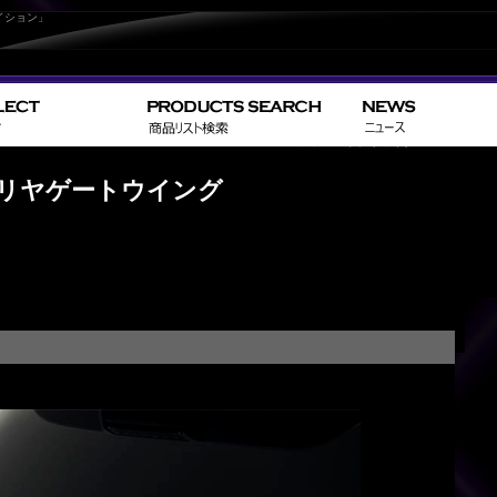
イション」
>
>
HOME
TOYOTA
エスティマハイブリッド／ESTIMAHYBR
 リヤゲートウイング