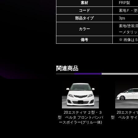
素材
FRP製
コード
素地Ｆ・塗
部品タイプ
3ps
素地/塗装
カラー
ーメタリッ
備考
※ 画像は
関連商品
20エスティマ ２型・３
20エスティ
型 ベルタ フロントバンパ
型 ベルタ サ
ースポイラー(グリル一体)