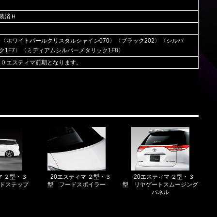
装済Ｈ
済〈ホワイトパールクリスタルシャイン070〉〈ブラック202〉〈シルバ
ク1F7〉〈ミディアムシルバーメタリック1F8〉
５０エスティマ前期となります。
マ ２型・３
20エスティマ ２型・３
20エスティマ ２型・３
イドステップ
型 フードスポイラー
型 リヤゲートスムージング
パネル