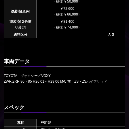
（税抜 ￥50,000）
￥72,600
塗装済[単色]
（税抜 ￥66,000）
塗装済[２色塗
￥81,400
り分け]
（税抜 ￥74,000）
送料区分
Ａ３
車両データ
TOYOTA ヴォクシー／VOXY
ZWR/ZRR 80・85 H26.01～H29.06 M/C 前 ZS・ZSハイブリッド
スペック
素材
FRP製