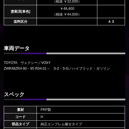
（税抜 ￥32,000）
￥48,400
塗装済[単色]
（税抜 ￥44,000）
送料区分
Ａ３
車両データ
TOYOTA ヴォクシー／VOXY
ZWR/MZRA 90・95 R04.01～ S-Z・S-G／ハイブリッド・ガソリン
スペック
素材
FRP製
コード
H
部品タイプ
純正エンブレム被せタイプ