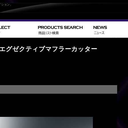
イション」
>
>
HOME
TOYOTA
ヴェルファイア／VELLF
期 エグゼクティブマフラーカッター