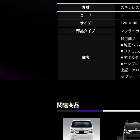
素材
ステンレス
コード
H
サイズ
120 Ｘ 80
部品タイプ
マフラーカ
対応商品
■ 純正バン
■ リチェ
備考
■ デポル
■ セレブ
上記エアロ
※ グレー
関連商品