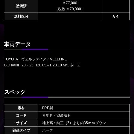
￥77,000
塗装済
（税抜 ￥70,000）
送料区分
Ａ４
車両データ
TOYOTA ヴェルファイア／VELLFIRE
GGH/ANH 20・25 H20.05～H23.10 M/C 前 Z
スペック
素材
FRP製
コード
素地Ｆ・塗装済Ｈ
サイズ
地上高：純正（Z）より約35ｍｍダウン
部品タイプ
ハーフ