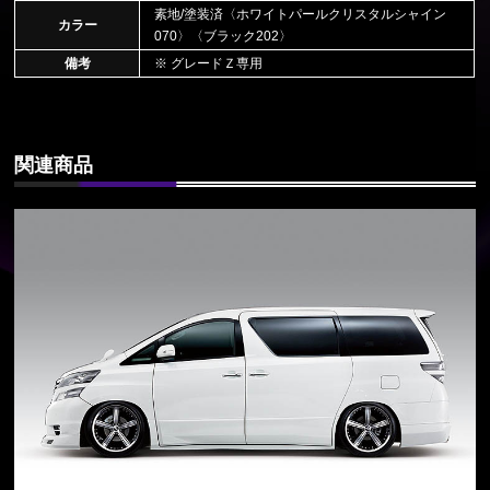
素地/塗装済〈ホワイトパールクリスタルシャイン
カラー
070〉〈ブラック202〉
備考
※ グレードＺ専用
関連商品