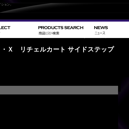
イション」
>
>
> 
HOME
TOYOTA
ヴェルファイア／VELLFIRE
 Ｖ・Ｘ リチェルカート サイドステップ