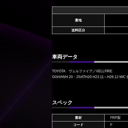
素地
送料区分
車両データ
TOYOTA ヴェルファイア／VELLFIRE
GGH/ANH 20・25/ATH20 H23.11～H26.
スペック
素材
FRP製
コード
F