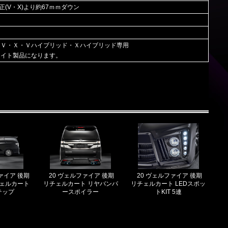
正(V・X)より約67ｍｍダウン
ドＶ・Ｘ・Ｖハイブリッド・Ｘハイブリッド専用
レイト製品になります。
ァイア 後期
20 ヴェルファイア 後期
20 ヴェルファイア 後期
ェルカート
リチェルカート リヤバンパ
リチェルカート LEDスポッ
テップ
ースポイラー
トKIT 5連