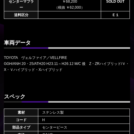
センターマフラ
￥68,200
SOLD OUT
ー
（税抜 ￥62,000）
送料区分
Ｅ１
車両データ
TOYOTA ヴェルファイア／VELLFIRE
GGH/ANH 20・25/ATH20 H23.11～H26.12 M/C 後 Z・ZRハイブリッド/Ｖ・
X・Ｖハイブリッド・Xハイブリッド
スペック
素材
ステンレス製
コード
H
部品タイプ
センターピース