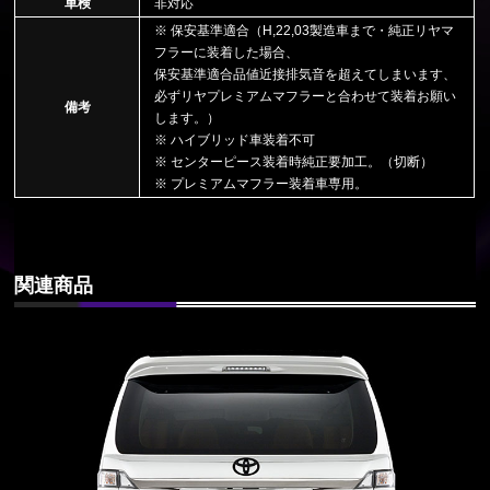
車検
非対応
※ 保安基準適合（H,22,03製造車まで・純正リヤマ
フラーに装着した場合、
保安基準適合品値近接排気音を超えてしまいます、
必ずリヤプレミアムマフラーと合わせて装着お願い
備考
します。）
※ ハイブリッド車装着不可
※ センターピース装着時純正要加工。（切断）
※ プレミアムマフラー装着車専用。
関連商品