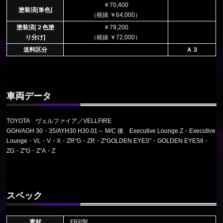
￥70,400
塗装済[単色]
（税抜 ￥64,000）
塗装済[２色塗
￥79,200
り分け]
（税抜 ￥72,000）
送料区分
Ａ３
車両データ
TOYOTA ヴェルファイア／VELLFIRE
GGH/AGH 30・35/AYH30 H30.01～ M/C 後 Executive Lounge Z・Executive
Lounge・VL・V・X・ZR“G・ZR・Z“GOLDEN EYES”・GOLDEN EYESII・
ZG・Z“G・Z“A・Z
スペック
素材
FRP製