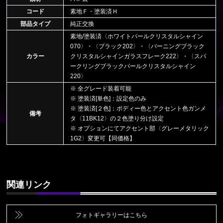
コード
素地Ｆ・塗装済Ｈ
部品タイプ
純正交換
素地/塗装済〈ホワイトパールクリスタルシャイン
070〉・〈ブラック202〉・〈バーニングブラック
カラー
クリスタルシャインガラスフレーク222〉・〈スパ
ークリングブラックパールクリスタルシャイン
220〉
※ 全グレード装着可能
※ 塗装済[単色]：設定色のみ
※ 塗装済[２色]：ボディー色とアクセント色ガンメ
備考
タ〈11BK12〉の２色塗り分け設定
※ オプションにてアクセント部〈グレーメタリック
1G2〉変更可【同価格】
関連リンク
フォトギャラリーはこちら