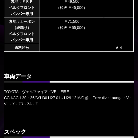
素地：ＦＲＰ
￥49,500
ベルタフロント
（税抜 ￥45,000）
バンパー専用
素地：カーボン
￥71,500
（綾織り）
（税抜 ￥65,000）
ベルタフロント
バンパー専用
送料区分
Ａ４
車両データ
TOYOTA ヴェルファイア／VELLFIRE
GGH/AGH 30・35/AYH30 H27.01～H29.12 M/C 前 Executive Lounge・V・
VL・X・ZR・ZA・Z
スペック