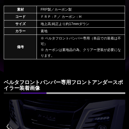
素材
FRP製／カーボン製
コード
ＦＲＰ：F ／ カーボン：H
サイズ
地上高:純正より約17mmダウン
カラー
素地
※ ベルタフロントバンパー専用（単品での装着は不
可）
備考
※ カーボンは素地品の為、クリアー塗装が必要にな
ります。
ベルタフロントバンパー専用フロントアンダースポ
イラー装着画像