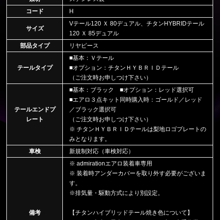
コード
H
Vテール120 Ｘ 80デュアル、チタンHYBRIDテール
サイズ
120 Ｘ 85デュアル
部品タイプ
リヤピース
■基本：Ｖテール
テールタイプ
■オプション：チタンＨＹＢＲＩＤテール
（ご注文時お申しつけ下さい）
■基本：ブラック ■オプション：レッド選択可
■エアロ３点キット同時購入時：ゴールド／レッド
テールエンドプ
／ブラック選択可
レート
（ご注文時お申しつけ下さい）
※ チタンＨＹＢＲＩＤテールは梨地ロゴプレートの
みとなります。
車検
新規制対応（車検対応）
※ admirationエアロ装着車専用
※ 装着時アンダーカバーを取り外す必要がございま
す。
※排気量・駆動方式により別設定。
備考
【チタンハイブリッドテール焼き色について】