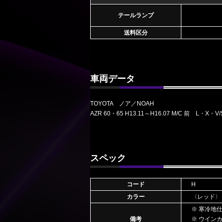
テールランプ
送料区分
車両データ
TOYOTA ノア／NOAH
AZR 60・65 H13.11～H16.07 M/C 前 L・X・V
スペック
コード
H
カラー
〈レッド〉
※ 寒冷地
備考
※ ウイン