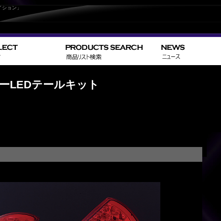
イション」
>
>
HOME
TOYOTA
ノ
リーLEDテールキット