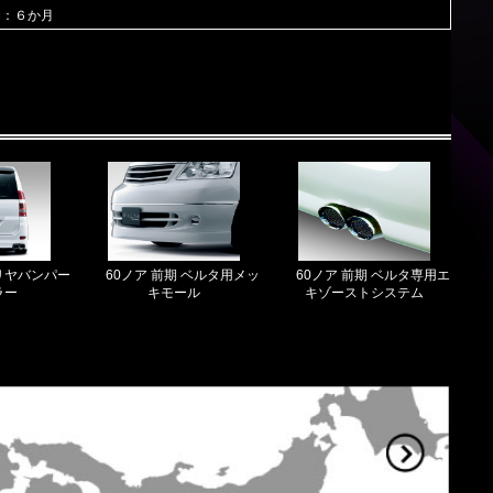
間：６か月
 リヤバンパー
60ノア 前期 ベルタ用メッ
60ノア 前期 ベルタ専用エ
ラー
キモール
キゾーストシステム