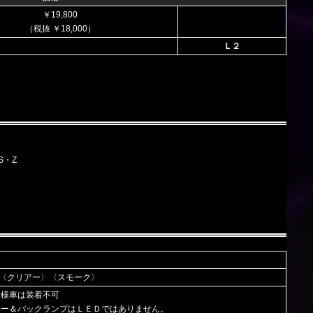
￥19,800
（税抜 ￥18,000）
Ｌ２
/S・Z
〈クリアー〉〈スモーク〉
仕様車は装着不可
カー＆バックランプはＬＥＤではありません。