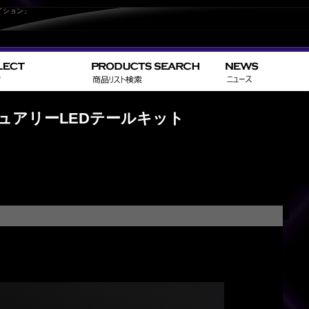
イション」
>
>
HOME
TOYOTA
セルシオ／
ジュアリーLEDテールキット