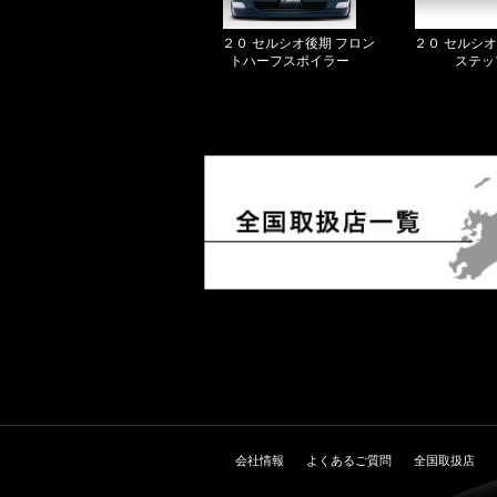
２０ セルシオ後期 フロン
２０ セルシオ
トハーフスポイラー
ステッ
会社情報
よくあるご質問
全国取扱店