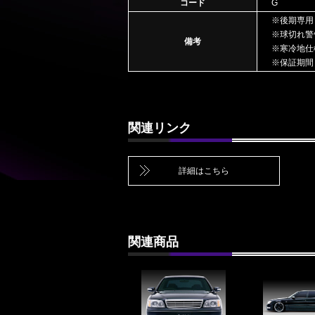
コード
G
※後期専用
※球切れ警
備考
※寒冷地仕
※保証期間
関連リンク
詳細はこちら
関連商品