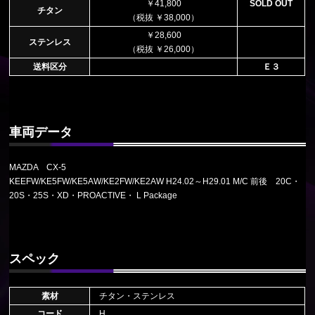
￥41,800
SOLD OUT
チタン
（税抜 ￥38,000）
￥28,600
ステンレス
（税抜 ￥26,000）
送料区分
Ｅ３
車両データ
MAZDA CX-5
KEEFW/KE5FW/KE5AW/KE2FW/KE2AW H24.02～H29.01 M/C 前後 20C・
20S・25S・XD・PROACTIVE・ L Package
スペック
素材
チタン・ステンレス
コード
H