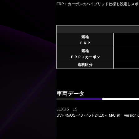
FRP＋カーボンのハイブリッド仕様も設定しス
ＬＥＸＵＳ
素地
ＦＲＰ
素地
ＦＲＰ＋カーボン
送料区分
車両データ
LEXUS LS
UVF 45/USF 40・45 H24.10～ M/C 後 version