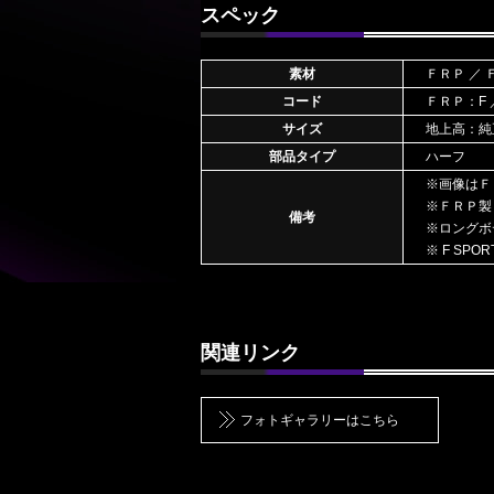
スペック
素材
ＦＲＰ ／
コード
ＦＲＰ：F
サイズ
地上高：純
部品タイプ
ハーフ
※画像はＦ
※ＦＲＰ製
備考
※ロングボ
※ F SPO
関連リンク
フォトギャラリーはこちら