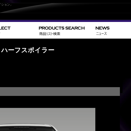
イション」
>
>
> U
HOME
LEXUS
LS
ロントハーフスポイラー