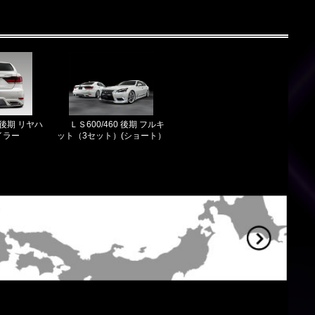
0 後期 リヤハ
ＬＳ600/460 後期 フルキ
イラー
ット（3セット）(ショート）