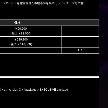
ポーツマインドを意識させた本物志向を高めるラインナップも用意。
価格
￥90,200
（税抜 ￥82,000）
￥129,800
（税抜 ￥118,000）
Ａ４
 C・L／version C・I package／EXECUTIVE package