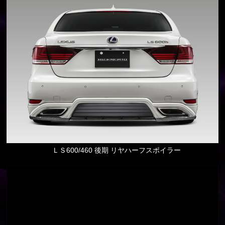
ＬＳ600/460 後期 リヤハーフスポイラー