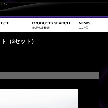
イション」
>
>
HOME
LEXUS
キット（3セット）