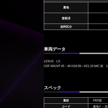
素地
塗装済
送料区分
車両データ
LEXUS LS
USF 40/UVF 45・46 H18.09～H21.10 M/C 前 I 
スペック
素材
FRP製
コード
素地Ｆ・塗