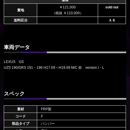
￥121,000
sold out
素地
（税抜 ￥110,000）
送料区分
Ａ６
車両データ
LEXUS GS
UZS 190/GRS 191・196 H17.09～H19.09 M/C 前 version I・L
スペック
素材
FRP製
コード
F
部品タイプ
バンパー