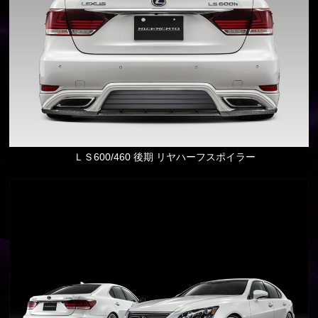
ＬＳ600/460 後期 リヤハーフスポイラー