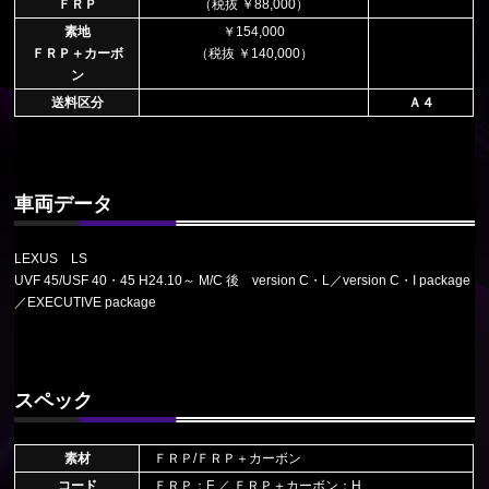
ＦＲＰ
（税抜 ￥88,000）
素地
￥154,000
ＦＲＰ＋カーボ
（税抜 ￥140,000）
ン
送料区分
Ａ４
車両データ
LEXUS LS
UVF 45/USF 40・45 H24.10～ M/C 後 version C・L／version C・I package
／EXECUTIVE package
スペック
素材
ＦＲＰ/ＦＲＰ＋カーボン
コード
ＦＲＰ：F ／ ＦＲＰ＋カーボン：H