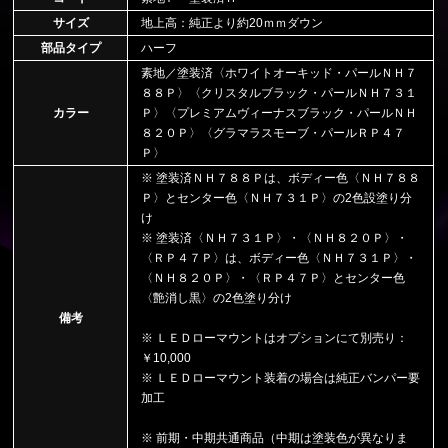
サイズ
地上高：純正より約20ｍｍダウン
部品タイプ
ハーフ
素地／塗装済〈ホワイトオーキッド・パールＮＨ７
８８Ｐ〉〈クリスタルブラック・パールＮＨ７３１
カラー
Ｐ〉〈プレミアムヴィーナスブラック・パールＮＨ
８２０Ｐ〉〈グラマラスモーブ・パールＲＰ４７
Ｐ〉
※ 塗装済ＮＨ７８８Ｐは、ボディー色〈ＮＨ７８８
Ｐ〉とセンター色〈ＮＨ７３１Ｐ〉の2色設塗り分
け
※ 塗装済〈ＮＨ７３１Ｐ〉・〈ＮＨ８２０Ｐ〉・
〈ＲＰ４７Ｐ〉は、ボディー色〈ＮＨ７３１Ｐ〉・
〈ＮＨ８２０Ｐ〉・〈ＲＰ４７Ｐ〉とセンター色
〈艶消し黒〉の2色塗り分け
備考
※ ＬＥＤローマウントはオプションにて別売り：
￥10,000
※ ＬＥＤローマウント装着の場合は純正バンパー要
加工
※ 前期・中期共通商品（中期は塗装色が異なりま