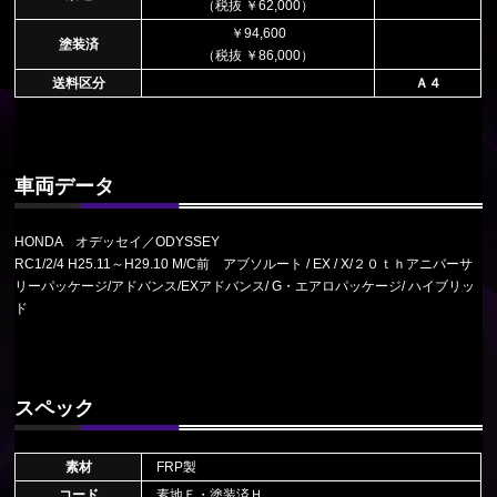
（税抜 ￥62,000）
￥94,600
塗装済
（税抜 ￥86,000）
送料区分
Ａ４
車両データ
HONDA オデッセイ／ODYSSEY
RC1/2/4 H25.11～H29.10 M/C前 アブソルート / EX / X/２０ｔｈアニバーサ
リーパッケージ/アドバンス/EXアドバンス/ G・エアロパッケージ/ ハイブリッ
ド
スペック
素材
FRP製
コード
素地Ｆ・塗装済Ｈ