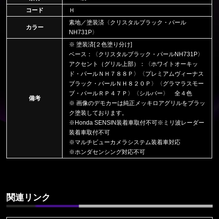
コード
Ｈ
素地／塗装済〈クリスタルブラック・パール
カラー
NH731P〉
※ 塗装済[２色塗り分け]
ベース：〈クリスタルブラック・パールNH731P〉
アクセント（グリル上部）：〈ホワイトオーキッ
ド・パールＮＨ７８８Ｐ〉〈プレミアムヴィーナス
ブラック・パールＮＨ８２０Ｐ〉〈グラマラスモー
ブ・パールＲＰ４７Ｐ〉〈シルバー〉 全４色
備考
※ 画像のデモカーは純正メッキロアグリルをブラッ
ク塗装しております。
※Honda SENSIN装着車取付不可※ミリ波レーダー
装着車取付不可
※マルチビューカメラシステム装着車対応
※ホンダセンシング対応不可
関連リンク