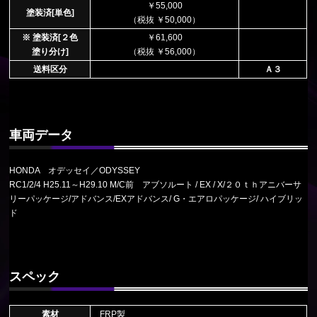
￥55,000
塗装済[単色]
（税抜 ￥50,000）
※ 塗装済[２色
￥61,600
塗り分け]
（税抜 ￥56,000）
送料区分
Ａ３
車両データ
HONDA オデッセイ／ODYSSEY
RC1/2/4 H25.11～H29.10 M/C前 アブソルート / EX / X/２０ｔｈアニバーサ
リーパッケージ/アドバンス/EXアドバンス/ G・エアロパッケージ/ ハイブリッ
ド
スペック
素材
FRP製