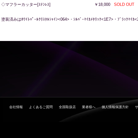
◇マフラーカッター[ｽﾃﾝﾚｽ]
￥18,000
SOLD OUT
塗装済みはﾎﾜｲﾄﾊﾟｰﾙｸﾘｽﾀﾙｼｬｲﾝ<064>・ｼﾙﾊﾞｰﾏｲｶﾒﾀﾘｯｸ<1E7>・ﾌﾞﾗｯｸﾏｲｶ<
会社情報
よくあるご質問
全国取扱店
業者様へ
個人情報保護方針