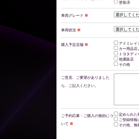
塗装済
車両グレード
※
車両状況
※
アドミレイ
購入予定店舗
※
カー用品店
トヨタディ
他通販店
その他
ご意見、ご要望がありました
ら、ご記入ください。
定められた
ご予約応募・ご購入の無効につ
ご登録情報
いて
※
その他、無