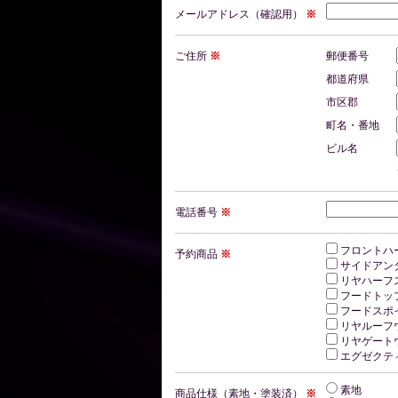
メールアドレス（確認用）
※
ご住所
※
郵便番号
都道府県
市区郡
町名・番地
ビル名
電話番号
※
フロントハ
予約商品
※
サイドアン
リヤハーフス
フードトップ
フードスポ
リヤルーフウ
リヤゲートウ
エグゼクテ
素地
商品仕様（素地・塗装済）
※