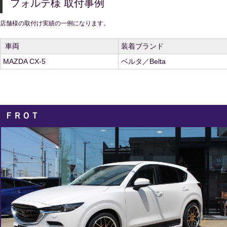
フォルテ
様 取付事例
店舗様の取付け実績の一例になります。
車両
装着ブランド
MAZDA CX-5
ベルタ／Belta
ＦＲＯＴ