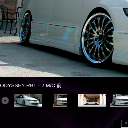
ODYSSEY RB1・2 M/C 前
«
P