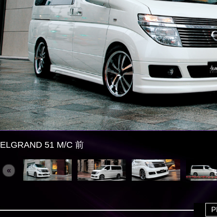
ELGRAND 51 M/C 前
«
P