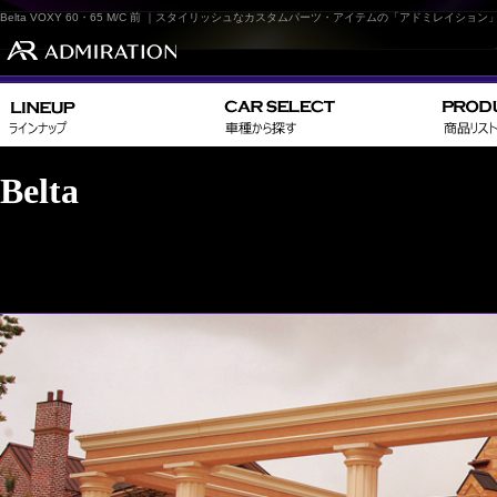
Belta VOXY 60・65 M/C 前 ｜スタイリッシュなカスタムパーツ・アイテムの「アドミレイション
Belta