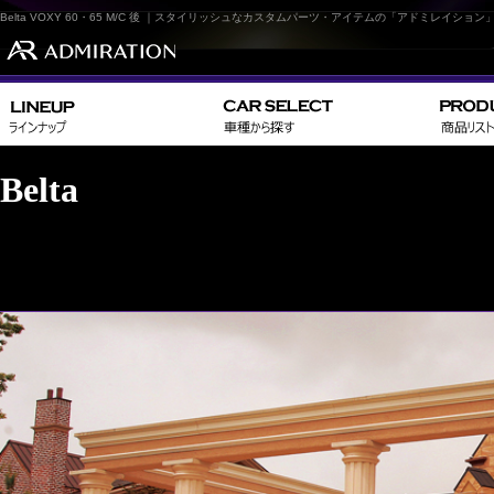
Belta VOXY 60・65 M/C 後 ｜スタイリッシュなカスタムパーツ・アイテムの「アドミレイション
Belta