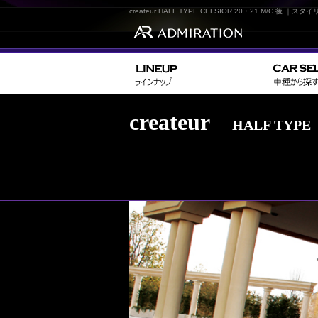
createur HALF TYPE CELSIOR 20・21 M/
createur
HALF TYPE