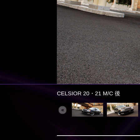
CELSIOR 20・21 M/C 後
«