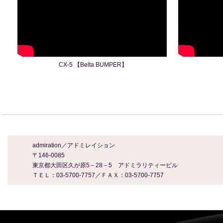
CX-5 【Belta BUMPER】
admiration／アドミレイション
〒146-0085
東京都大田区久が原5－28－5 アドミラリティービル
ＴＥＬ：03-5700-7757／ＦＡＸ：03-5700-7757