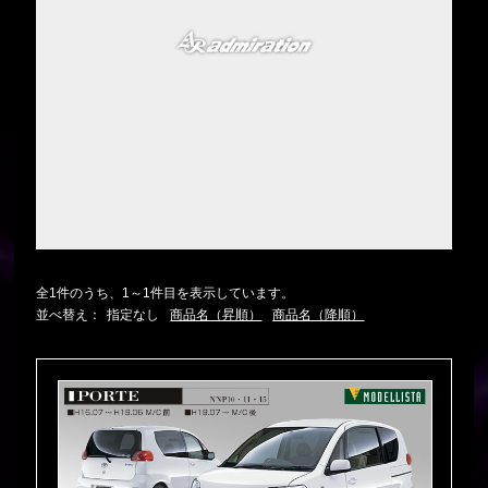
全1件のうち、1～1件目を表示しています。
並べ替え：
指定なし
商品名（昇順）
商品名（降順）